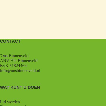
CONTACT
'Ons Binnenveld'
ANV Het Binnenveld
KvK 51824469
info@onsbinnenveld.nl
WAT KUNT U DOEN
Lid worden